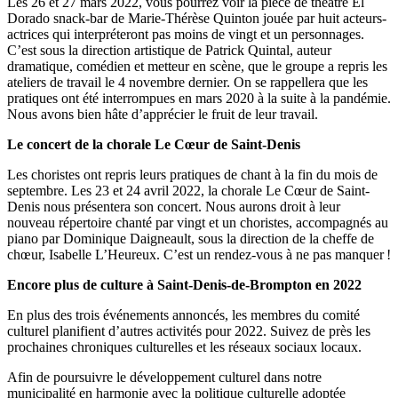
Les 26 et 27 mars 2022, vous pourrez voir la pièce de théâtre El
Dorado snack-bar de Marie-Thérèse Quinton jouée par huit acteurs-
actrices qui interpréteront pas moins de vingt et un personnages.
C’est sous la direction artistique de Patrick Quintal, auteur
dramatique, comédien et metteur en scène, que le groupe a repris les
ateliers de travail le 4 novembre dernier. On se rappellera que les
pratiques ont été interrompues en mars 2020 à la suite à la pandémie.
Nous avons bien hâte d’apprécier le fruit de leur travail.
Le concert de la chorale Le Cœur de Saint-Denis
Les choristes ont repris leurs pratiques de chant à la fin du mois de
septembre. Les 23 et 24 avril 2022, la chorale Le Cœur de Saint-
Denis nous présentera son concert. Nous aurons droit à leur
nouveau répertoire chanté par vingt et un choristes, accompagnés au
piano par Dominique Daigneault, sous la direction de la cheffe de
chœur, Isabelle L’Heureux. C’est un rendez-vous à ne pas manquer !
Encore plus de culture à Saint-Denis-de-Brompton en 2022
En plus des trois événements annoncés, les membres du comité
culturel planifient d’autres activités pour 2022. Suivez de près les
prochaines chroniques culturelles et les réseaux sociaux locaux.
Afin de poursuivre le développement culturel dans notre
municipalité en harmonie avec la politique culturelle adoptée