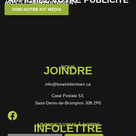
AVEC LE SAINT-DENISIEN !
VOIR NOTRE KIT MÉDIA
JOINDRE
NOUS
info@lesaintdenisien.ca
Case Postale 53,
Saint-Denis-de-Brompton J0B 2P0
INFOLETTRE
ABONNEZ-VOUS À NOTRE