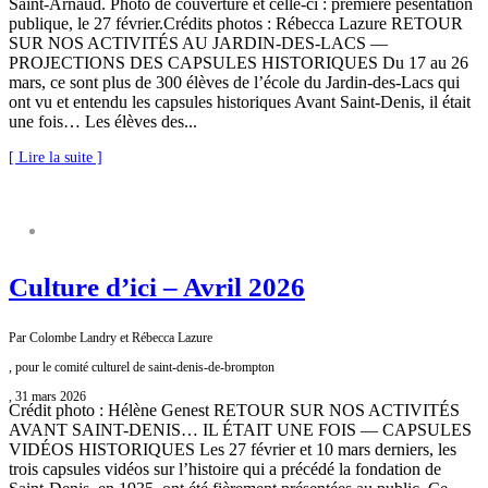
Saint-Arnaud. Photo de couverture et celle-ci : première pésentation
publique, le 27 février.Crédits photos : Rébecca Lazure RETOUR
SUR NOS ACTIVITÉS AU JARDIN-DES-LACS —
PROJECTIONS DES CAPSULES HISTORIQUES Du 17 au 26
mars, ce sont plus de 300 élèves de l’école du Jardin-des-Lacs qui
ont vu et entendu les capsules historiques Avant Saint-Denis, il était
une fois… Les élèves des...
[ Lire la suite ]
COMITÉ CULTUREL
Culture d’ici – Avril 2026
Par Colombe Landry et Rébecca Lazure
, pour le comité culturel de saint-denis-de-brompton
, 31 mars 2026
Crédit photo : Hélène Genest RETOUR SUR NOS ACTIVITÉS
AVANT SAINT-DENIS… IL ÉTAIT UNE FOIS — CAPSULES
VIDÉOS HISTORIQUES Les 27 février et 10 mars derniers, les
trois capsules vidéos sur l’histoire qui a précédé la fondation de