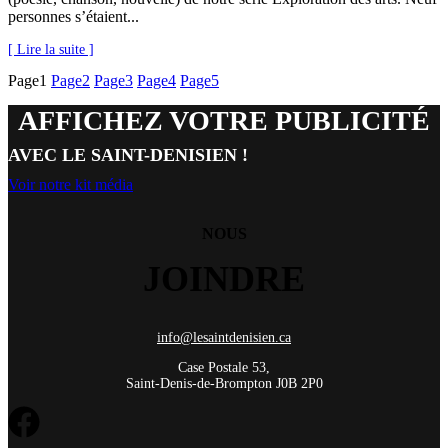
personnes s’étaient...
[ Lire la suite ]
Page
1
Page
2
Page
3
Page
4
Page
5
AFFICHEZ VOTRE PUBLICITÉ
AVEC LE SAINT-DENISIEN !
Voir notre kit média
NOUS
JOINDRE
info@lesaintdenisien.ca
Case Postale 53,
Saint-Denis-de-Brompton J0B 2P0