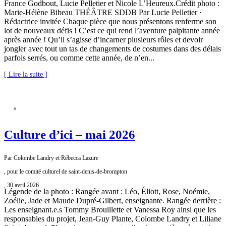
France Godbout, Lucie Pelletier et Nicole L’Heureux.Crédit photo :
Marie-Hélène Bibeau THÉÂTRE SDDB Par Lucie Pelletier ·
Rédactrice invitée Chaque pièce que nous présentons renferme son
lot de nouveaux défis ! C’est ce qui rend l’aventure palpitante année
après année ! Qu’il s’agisse d’incarner plusieurs rôles et devoir
jongler avec tout un tas de changements de costumes dans des délais
parfois serrés, ou comme cette année, de n’en...
[ Lire la suite ]
COMITÉ CULTUREL
Culture d’ici – mai 2026
Par Colombe Landry et Rébecca Lazure
, pour le comité culturel de saint-denis-de-brompton
, 30 avril 2026
Légende de la photo : Rangée avant : Léo, Éliott, Rose, Noémie,
Zoélie, Jade et Maude Dupré-Gilbert, enseignante. Rangée derrière :
Les enseignant.e.s Tommy Brouillette et Vanessa Roy ainsi que les
responsables du projet, Jean-Guy Plante, Colombe Landry et Liliane