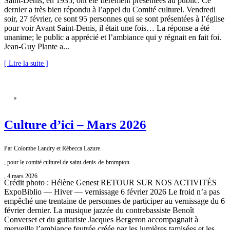
Saint-Denis, en 1935, ont été fièrement présentées au public. Ce
dernier a très bien répondu à l’appel du Comité culturel. Vendredi
soir, 27 février, ce sont 95 personnes qui se sont présentées à l’église
pour voir Avant Saint-Denis, il était une fois… La réponse a été
unanime; le public a apprécié et l’ambiance qui y régnait en fait foi.
Jean-Guy Plante a...
[ Lire la suite ]
COMITÉ CULTUREL
Culture d’ici – Mars 2026
Par Colombe Landry et Rébecca Lazure
, pour le comité culturel de saint-denis-de-brompton
, 4 mars 2026
Crédit photo : Hélène Genest RETOUR SUR NOS ACTIVITÉS
ExpoBiblio — Hiver — vernissage 6 février 2026 Le froid n’a pas
empêché une trentaine de personnes de participer au vernissage du 6
février dernier. La musique jazzée du contrebassiste Benoît
Converset et du guitariste Jacques Bergeron accompagnait à
merveille l’ambiance feutrée créée par les lumières tamisées et les