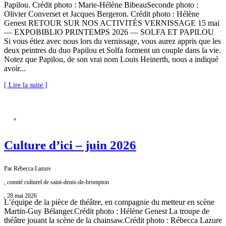
Papilou. Crédit photo : Marie-Hélène BibeauSeconde photo :
Olivier Converset et Jacques Bergeron. Crédit photo : Hélène
Genest RETOUR SUR NOS ACTIVITÉS VERNISSAGE 15 mai
— EXPOBIBLIO PRINTEMPS 2026 — SOLFA ET PAPILOU
Si vous étiez avec nous lors du vernissage, vous aurez appris que les
deux peintres du duo Papilou et Solfa forment un couple dans la vie.
Notez que Papilou, de son vrai nom Louis Heinerth, nous a indiqué
avoir...
[ Lire la suite ]
COMITÉ CULTUREL
Culture d’ici – juin 2026
Par Rébecca Lazure
, comité culturel de saint-denis-de-brompton
, 28 mai 2026
L’équipe de la pièce de théâtre, en compagnie du metteur en scène
Martin-Guy Bélanger.Crédit photo : Hélène Genest La troupe de
théâtre jouant la scène de la chainsaw.Crédit photo : Rébecca Lazure