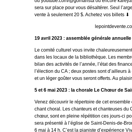
ou youtube.com/@gomarista ou encore kareyamu
sera sur place pour vous désaltérer. Seul l’arg
vente à seulement 20 $. Achetez vos billets ⬇
lepointdevente.c
19 avril 2023 : assemblée générale annuell
Le comité culturel vous invite chaleureusemen
dans les locaux de la bibliothèque. Les membre
bilan des activités de l’année, l’état des financ
l’élection du CA ; deux postes sont d’ailleurs 
et un léger goûter vous seront offerts. Au plaisi
5 et 6 mai 2023 : la chorale Le Chœur de S
Venez découvrir le répertoire de cet ensemble
chant choral. Les chanteurs et chanteuses du 
chœur, sont en pleine répétition ces jours-ci p
sera présenté à l’église de Saint-Denis-de-Bro
6 mai à 14 h. C’est la pianiste d’expérience 