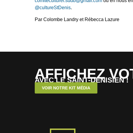
comiteculturel.sddb@gmail.com
ou en nous en
@cultureStDenis
.
Par Colombe Landry et Rébecca Lazure
AFFICHEZ VO
AVEC LE SAINT-DENISIEN !
VOIR NOTRE KIT MÉDIA