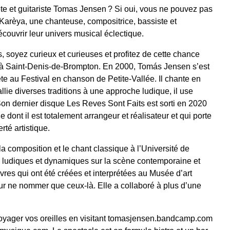
te et guitariste Tomas Jensen ? Si oui, vous ne pouvez pas
 Karèya, une chanteuse, compositrice, bassiste et
écouvrir leur univers musical éclectique.
 soyez curieux et curieuses et profitez de cette chance
e à Saint-Denis-de-Brompton. En 2000, Tomás Jensen s’est
te au Festival en chanson de Petite-Vallée. Il chante en
 allie diverses traditions à une approche ludique, il use
Son dernier disque Les Reves Sont Faits est sorti en 2020
 dont il est totalement arrangeur et réalisateur et qui porte
erté artistique.
a composition et le chant classique à l’Université de
s, ludiques et dynamiques sur la scène contemporaine et
vres qui ont été créées et interprétées au Musée d’art
ur ne nommer que ceux-là. Elle a collaboré à plus d’une
 voyager vos oreilles en visitant tomasjensen.bandcamp.com