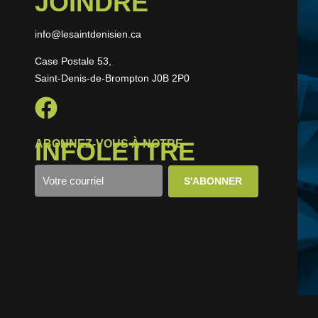
JOINDRE
info@lesaintdenisien.ca
Case Postale 53,
Saint-Denis-de-Brompton J0B 2P0
INFOLETTRE
ABONNEZ-VOUS À NOTRE