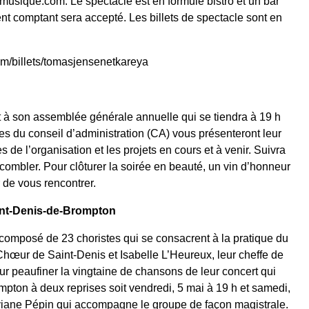
sique.com. Le spectacle est en formule bistro et un bar
ent comptant sera accepté. Les billets de spectacle sont en
om/billets/tomasjensenetkareya
e
t à son assemblée générale annuelle qui se tiendra à 19 h
s du conseil d’administration (CA) vous présenteront leur
es de l’organisation et les projets en cours et à venir. Suivra
à combler. Pour clôturer la soirée en beauté, un vin d’honneur
r de vous rencontrer.
aint-Denis-de-Brompton
 composé de 23 choristes qui se consacrent à la pratique du
Chœur de Saint-Denis et Isabelle L’Heureux, leur cheffe de
our peaufiner la vingtaine de chansons de leur concert qui
mpton à deux reprises soit vendredi, 5 mai à 19 h et samedi,
Viviane Pépin qui accompagne le groupe de façon magistrale.