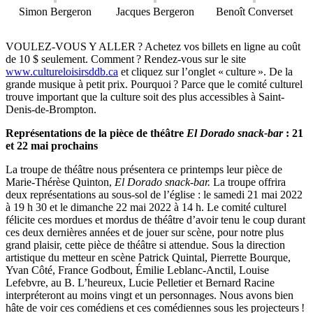
Simon Bergeron
Jacques Bergeron
Benoît Converset
VOULEZ-VOUS Y ALLER ? Achetez vos billets en ligne au coût
de 10 $ seulement. Comment ? Rendez-vous sur le site
www.cultureloisirsddb.ca
et cliquez sur l’onglet « culture ». De la
grande musique à petit prix. Pourquoi ? Parce que le comité culturel
trouve important que la culture soit des plus accessibles à Saint-
Denis-de-Brompton.
Représentations de la pièce de théâtre
El Dorado snack-bar
: 21
et 22 mai prochains
La troupe de théâtre nous présentera ce printemps leur pièce de
Marie-Thérèse Quinton,
El Dorado snack-bar.
La troupe offrira
deux représentations au sous-sol de l’église : le samedi 21 mai 2022
à 19 h 30 et le dimanche 22 mai 2022 à 14 h. Le comité culturel
félicite ces mordues et mordus de théâtre d’avoir tenu le coup durant
ces deux dernières années et de jouer sur scène, pour notre plus
grand plaisir, cette pièce de théâtre si attendue. Sous la direction
artistique du metteur en scène Patrick Quintal, Pierrette Bourque,
Yvan Côté, France Godbout, Émilie Leblanc-Anctil, Louise
Lefebvre, au B. L’heureux, Lucie Pelletier et Bernard Racine
interpréteront au moins vingt et un personnages. Nous avons bien
hâte de voir ces comédiens et ces comédiennes sous les projecteurs !