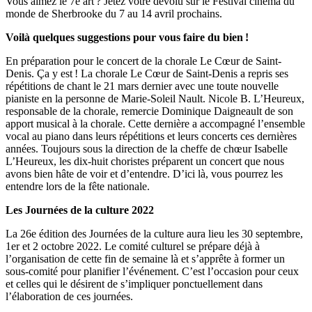
Vous aimez le 7
e
art ? Jetez votre dévolu sur le Festival cinéma du
monde de Sherbrooke du 7 au 14 avril prochains.
Voilà quelques suggestions pour vous faire du bien !
En préparation pour le concert de la chorale Le Cœur de Saint-
Denis. Ça y est ! La chorale Le Cœur de Saint-Denis a repris ses
répétitions de chant le 21 mars dernier avec une toute nouvelle
pianiste en la personne de Marie-Soleil Nault. Nicole B. L’Heureux,
responsable de la chorale, remercie Dominique Daigneault de son
apport musical à la chorale. Cette dernière a accompagné l’ensemble
vocal au piano dans leurs répétitions et leurs concerts ces dernières
années. Toujours sous la direction de la cheffe de chœur Isabelle
L’Heureux, les dix-huit choristes préparent un concert que nous
avons bien hâte de voir et d’entendre. D’ici là, vous pourrez les
entendre lors de la fête nationale.
Les Journées de la culture 2022
La 26e édition des Journées de la culture aura lieu les 30 septembre,
1er et 2 octobre 2022. Le comité culturel se prépare déjà à
l’organisation de cette fin de semaine là et s’apprête à former un
sous-comité pour planifier l’événement. C’est l’occasion pour ceux
et celles qui le désirent de s’impliquer ponctuellement dans
l’élaboration de ces journées.