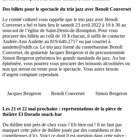
Des billets pour le spectacle du trio jazz avec Benoît Converset
Le comité culturel vous rappelle que le trio jazz avec Benoît
Converset a bel et bien lieu le samedi 23 avril 2022 à 19 h 30 au
sous-sol de l’église de Saint-Denis-de-Brompton. Pour vous
procurer des billets au coût de 10 $ chacun, il suffit de contacter
Andrée-Ann Audette au 819-640-2717 ou par courriel à
aaudette@sddb.ca. Le trio jazz formé du contrebassiste Benoît
Converset, du guitariste Jacques Bergeron et du percussionniste
Simon Bergeron présentera les grands standards du jazz. Au bar
éphémère, vous pourrez vous procurer des boissons alcoolisées ou
non qui seront en vente pour le spectacle. Vous aurez besoin
d’argent comptant cependant.
Jacques Bergeron
Benoît Converset
Simon Bergeron
Les 21 et 22 mai prochains : représentations de la pièce de
théâtre El Dorado snack-bar
Du théâtre tout près de chez vous ? Eh bien oui ! Il ne faut pas
manquer cette pièce de théâtre jouée par des comédiens et des
comédiennes d’ici. Voici ce dont il est question dans cette pièce :