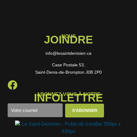
JOINDRE
NOUS
info@lesaintdenisien.ca
Case Postale 53,
Saint-Denis-de-Brompton J0B 2P0
INFOLETTRE
ABONNEZ-VOUS À NOTRE