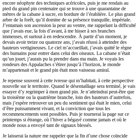
encore néophyte des techniques acéricoles, puis je me rendais au
pied du grand pin centenaire qui se trouve à une quarantaine de
mètres de la cabane à sucre, en bordure de l’érablière. Le plus grand
arbre de la forêt, qu’il domine de sa présence tranquille, impériale.
J’entamais son ascension la peur au ventre, me rappelant la difficulté
que j’avais eue, la fois d’avant, à me hisser à ses branches
immenses, et surtout à en redescendre. À partir d’un moment, je
devais avoir treize ou quatorze ans, j’avais réussi à atteindre des
hauteurs vertigineuses. Le ciel m’accueillait, j’avais quitté le règne
des humains pour entrer dans celui des oiseaux. La cabane n’était
qu’un jouet, j’aurais pu la prendre dans ma main. Je voyais les
rondeurs des Appalaches s’étirer jusqu’à l’horizon, le monde
m’appartenait et le grand pin était mon vaisseau amiral.
Je repense souvent à cette ivresse qui m’habitait, à cette perspective
nouvelle sur le territoire. Quand le désentaillage sera terminé, je vais
essayer d’y regrimper à mon grand pin. Je n’atteindrai peut-être que
la troisième ou la quatrième branche, loin des hauteurs d’autrefois,
mais j’espère retrouver un peu du sentiment qui était le mien, celui
d’être puissamment vivant, et la conviction que tous les
recommencements sont possibles. Puis je tournerai la page sur ce
printemps si étrange, où l’hiver a bégayé comme jamais et où le
monde nous a envoyé tant de signaux blessés.
Je laisserai la nature me rappeler que la fin d’une chose coïncide