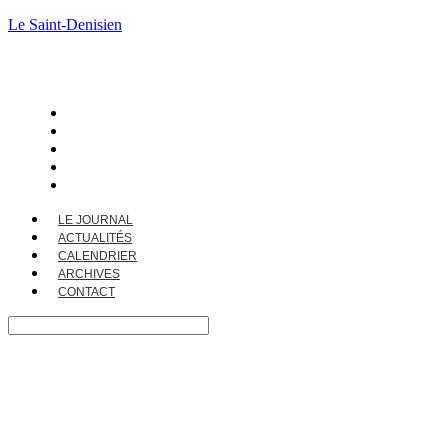
Le Saint-Denisien
LE JOURNAL
ACTUALITÉS
CALENDRIER
ARCHIVES
CONTACT
LE JOURNAL
ACTUALITÉS
CALENDRIER
ARCHIVES
CONTACT