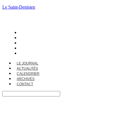
Le Saint-Denisien
LE JOURNAL
ACTUALITÉS
CALENDRIER
ARCHIVES
CONTACT
LE JOURNAL
ACTUALITÉS
CALENDRIER
ARCHIVES
CONTACT