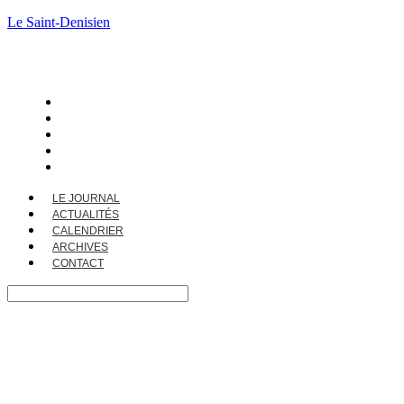
Le Saint-Denisien
LE JOURNAL
ACTUALITÉS
CALENDRIER
ARCHIVES
CONTACT
LE JOURNAL
ACTUALITÉS
CALENDRIER
ARCHIVES
CONTACT