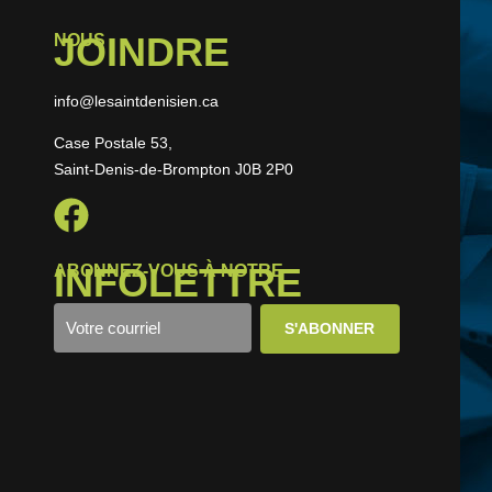
JOINDRE
NOUS
info@lesaintdenisien.ca
Case Postale 53,
Saint-Denis-de-Brompton J0B 2P0
INFOLETTRE
ABONNEZ-VOUS À NOTRE