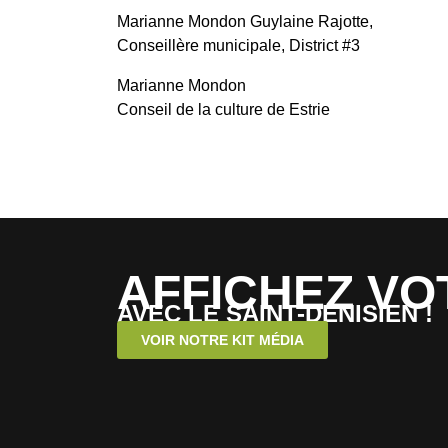
Marianne Mondon
Guylaine Rajotte,
Conseillère municipale, District #3
Marianne Mondon
Conseil de la culture de Estrie
AFFICHEZ VO
AVEC LE SAINT-DENISIEN !
VOIR NOTRE KIT MÉDIA