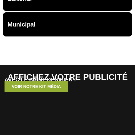
Municipal
AFFICHEZ VOTRE PUBLICITÉ
AVEC LE SAINT-DENISIEN !
VOIR NOTRE KIT MÉDIA