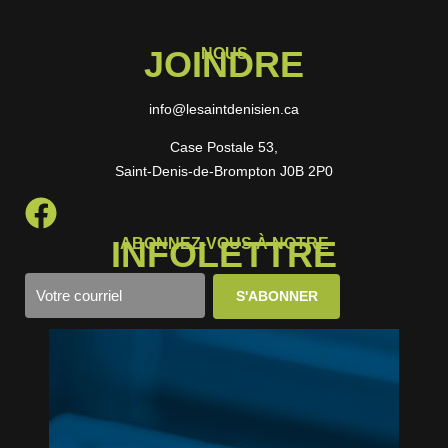
JOINDRE
NOUS
info@lesaintdenisien.ca
Case Postale 53,
Saint-Denis-de-Brompton J0B 2P0
INFOLETTRE
ABONNEZ-VOUS À NOTRE