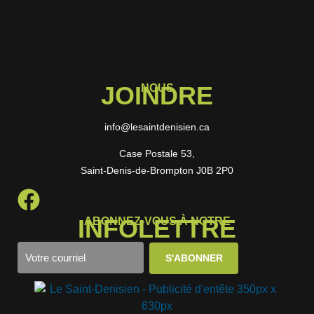
JOINDRE
NOUS
info@lesaintdenisien.ca
Case Postale 53,
Saint-Denis-de-Brompton J0B 2P0
INFOLETTRE
ABONNEZ-VOUS À NOTRE