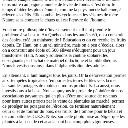
dans notre campagne annuelle de levée de fonds. C’est donc le
temps d’aider les plus démunis, comme la paysannerie haïtienne, à
relever ses défis. Elle combat les cyclones et les séismes de mère
Nature sans compter le chaos qui est l’œuvre de l’homme.
Voici notre philosophie d’investissement : « Il faut prendre le
problème à sa base ». Au Québec dans les années 60, on a construit
des écoles, créé un ministère de l’Éducation et on en récolte les fruits
depuis. En Haïti, on a un tel ministère, mais on a peu d’écoles, alors
on a construit une école où 500 élèves s’éduquent pour un jour
transformer Haïti. Nous y soutenons la cantine scolaire, les
enseignants par l’achat de matériel didactique et la bibliothèque.
Nous investissons aussi dans l’alphabétisation des adultes.
En attendant, il faut manger tous les jours. Or la déforestation permet
aux
tempêtes tropicales d’emporter les terres fertiles vers la mer
laissant les potagers de moins en moins productifs. Là aussi, nous
investissons à la base. Nous appuyons le projet de pépinière de nos
associations paysannes qui en plus d’être une source de revenus
pour leurs autres projets par la vente de plantules au marché, permet
de protéger les potagers de l’érosion, de fertiliser naturellement
celui-ci et de fournir du bois, des fruits, de l’ombre pour le bétail et
de combattre les G.E.S. Notez sur cette photo prise au Niger que les
plantes à la base de cet acacia sont beaucoup plus vigoureuses.