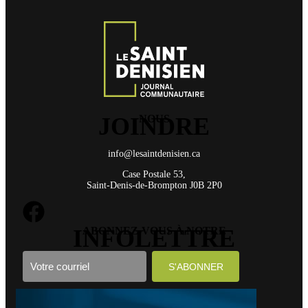
JOINDRE
NOUS
info@lesaintdenisien.ca
Case Postale 53,
Saint-Denis-de-Brompton J0B 2P0
INFOLETTRE
ABONNEZ-VOUS À NOTRE