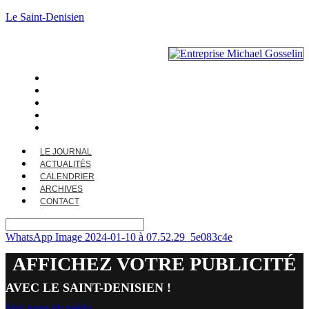
Le Saint-Denisien
LE JOURNAL
ACTUALITÉS
CALENDRIER
ARCHIVES
CONTACT
LE JOURNAL
ACTUALITÉS
CALENDRIER
ARCHIVES
CONTACT
WhatsApp Image 2024-01-10 à 07.52.29_5e083c4e
AFFICHEZ VOTRE PUBLICITÉ
AVEC LE SAINT-DENISIEN !
Voir notre kit média