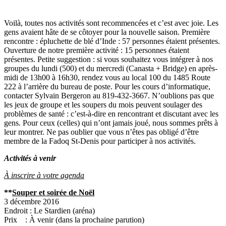
Voilà, toutes nos activités sont recommencées et c’est avec joie. Les
gens avaient hâte de se côtoyer pour la nouvelle saison. Première
rencontre : épluchette de blé d’Inde : 57 personnes étaient présentes.
Ouverture de notre première activité : 15 personnes étaient
présentes. Petite suggestion : si vous souhaitez vous intégrer à nos
groupes du lundi (500) et du mercredi (Canasta + Bridge) en après-
midi de 13h00 à 16h30, rendez vous au local 100 du 1485 Route
222 à l’arrière du bureau de poste. Pour les cours d’informatique,
contacter Sylvain Bergeron au 819‑432‑3667. N’oublions pas que
les jeux de groupe et les soupers du mois peuvent soulager des
problèmes de santé : c’est-à-dire en rencontrant et discutant avec les
gens. Pour ceux (celles) qui n’ont jamais joué, nous sommes prêts à
leur montrer. Ne pas oublier que vous n’êtes pas obligé d’être
membre de la Fadoq St-Denis pour participer à nos activités.
Activités à venir
À inscrire à votre agenda
**
Souper et soirée de Noël
3 décembre 2016
Endroit : Le Stardien (aréna)
Prix : À venir (dans la prochaine parution)