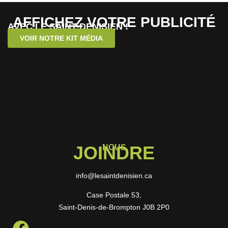
AFFICHEZ VOTRE PUBLICITÉ
AVEC LE SAINT-DENISIEN !
VOIR NOTRE KIT MÉDIA
JOINDRE
NOUS
info@lesaintdenisien.ca
Case Postale 53,
Saint-Denis-de-Brompton J0B 2P0