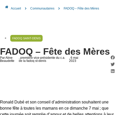
Accueil
Communautaires
FADOQ – Fête des Mères
FADOQ SAINT-DENIS
FADOQ – Fête des Mères
Par Aline
, première vice-présidente du c.a.
, 6 mai
Beaudette
de la fadoq st-denis
2023
Ronald Dubé et son conseil d’administration souhaitent une
bonne fête à toutes les mamans en ce dimanche 7 mai ; que
cette journée soit remplie d’amour et de belles attentions à leur