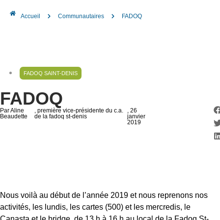
Accueil
Communautaires
FADOQ
FADOQ SAINT-DENIS
FADOQ
Par Aline
, première vice-présidente du c.a.
, 26
Beaudette
de la fadoq st-denis
janvier
2019
Nous voilà au début de l’année 2019 et nous reprenons nos
activités, les lundis, les cartes (500) et les mercredis, le
Canasta et le bridge, de 13 h à 16 h au local de la Fadoq St-