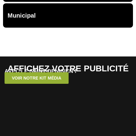
Municipal
AFFICHEZ VOTRE PUBLICITÉ
AVEC LE SAINT-DENISIEN !
VOIR NOTRE KIT MÉDIA