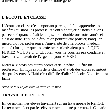
d’hiver. Ils nous ont remerciés de notre geste.
L’ÉCOUTE EN CLASSE
L’écoute en classe c’est important parce qu’il faut apprendre les
matières et, sinon les professeurs vont s’ennuyer. Si nous n’avons
pas écouté quand c’était le temps, nous doublerons notre année et
ainsi de suite. Et si on a écouté on pourrait être policier, banquier,
météorologue, professeur à l’université de Sherbrooke, médecin
etc…(.) Imaginez que les professeurs n’existaient pas…? QUE
FERIEZ-VOUS ?………Et bien vous ne pourriez pas conduire et
travailler… ni avoir de l’argent et pour VIVRE!
Merci aux profs des autres écoles et de la nôtre ! D’être un
professeur. Ici nous avons de la chance d’avoir des écoles et surtout
des professeurs. À Haïti c’est difficile d’aller à l’école. Nous ici c’est
facile.
Alice Doré & Layah Bolduc élève en 4année
TRAVAIL D’ÉCRITURE
En ce moment les élèves travaillent sur un texte appelé le Resgort.
Le texte sera écrit par les élèves et sera illustré par ceux-ci. Ça parle