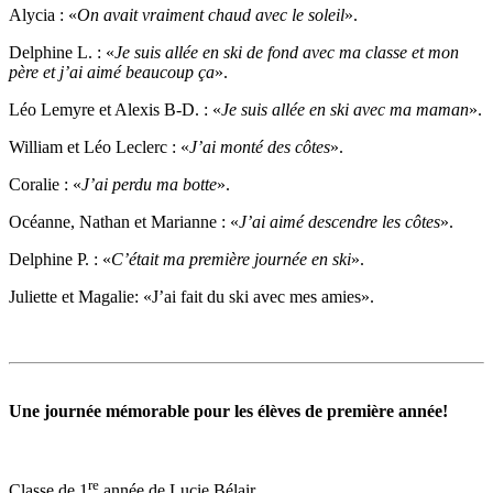
Alycia : «
On avait vraiment chaud avec le soleil
».
Delphine L. : «
Je suis allée en ski de fond avec ma classe et mon
père et j’ai aimé beaucoup ça
».
Léo Lemyre et Alexis B-D. : «
Je suis allée en ski avec ma maman
».
William et Léo Leclerc : «
J’ai monté des côtes
».
Coralie : «
J’ai perdu ma botte
».
Océanne, Nathan et Marianne : «
J’ai aimé descendre les côtes
».
Delphine P. : «
C’était ma première journée en ski
».
Juliette et Magalie: «J’ai fait du ski avec mes amies».
Une journée mémorable pour les élèves de première année!
re
Classe de 1
année de Lucie Bélair