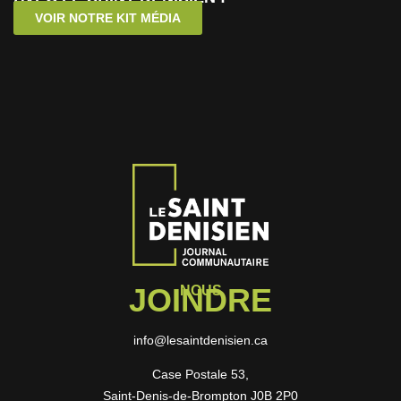
VOIR NOTRE KIT MÉDIA
JOINDRE
NOUS
info@lesaintdenisien.ca
Case Postale 53,
Saint-Denis-de-Brompton J0B 2P0