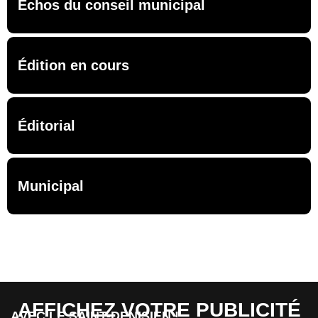
Échos du conseil municipal
Édition en cours
Éditorial
Municipal
AFFICHEZ VOTRE PUBLICITÉ
AVEC LE SAINT-DENISIEN !