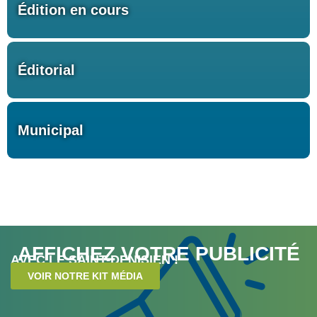
Édition en cours
Éditorial
Municipal
AFFICHEZ VOTRE PUBLICITÉ
AVEC LE SAINT-DENISIEN !
VOIR NOTRE KIT MÉDIA