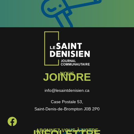
JOINDRE
NOUS
info@lesaintdenisien.ca
Case Postale 53,
Saint-Denis-de-Brompton J0B 2P0
INFOLETTRE
ABONNEZ-VOUS À NOTRE