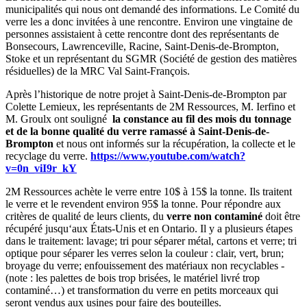
municipalités qui nous ont demandé des informations. Le Comité du
verre les a donc invitées à une rencontre. Environ une vingtaine de
personnes assistaient à cette rencontre dont des représentants de
Bonsecours, Lawrenceville, Racine, Saint-Denis-de-Brompton,
Stoke et un représentant du SGMR (Société de gestion des matières
résiduelles) de la MRC Val Saint-François.
Après l’historique de notre projet à Saint-Denis-de-Brompton par
Colette Lemieux, les représentants de 2M Ressources, M. Ierfino et
M. Groulx ont souligné
la constance au fil des mois du tonnage
et de la bonne qualité du verre ramassé à Saint-Denis-de-
Brompton
et nous ont informés sur la récupération, la collecte et le
recyclage du verre.
https://www.youtube.com/watch?
v=0n_viI9r_kY
2M Ressources achète le verre entre 10$ à 15$ la tonne. Ils traitent
le verre et le revendent environ 95$ la tonne. Pour répondre aux
critères de qualité de leurs clients, du
verre non contaminé
doit être
récupéré jusqu‘aux États-Unis et en Ontario. Il y a plusieurs étapes
dans le traitement: lavage; tri pour séparer métal, cartons et verre; tri
optique pour séparer les verres selon la couleur : clair, vert, brun;
broyage du verre; enfouissement des matériaux non recyclables -
(note : les palettes de bois trop brisées, le matériel livré trop
contaminé…) et transformation du verre en petits morceaux qui
seront vendus aux usines pour faire des bouteilles.