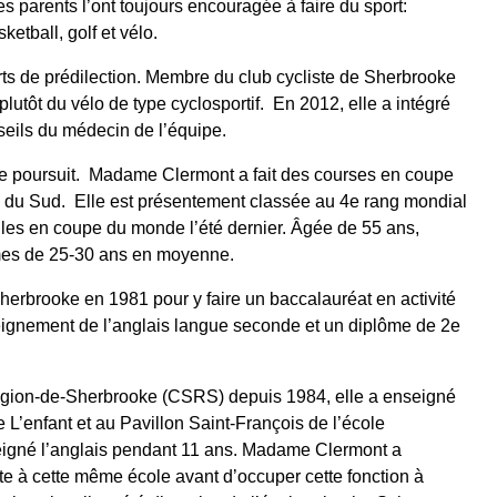
s parents l’ont toujours encouragée à faire du sport:
ketball, golf et vélo.
ports de prédilection. Membre du club cycliste de Sherbrooke
lutôt du vélo de type cyclosportif. En 2012, elle a intégré
seils du médecin de l’équipe.
se poursuit. Madame Clermont a fait des courses en coupe
e du Sud. Elle est présentement classée au 4e rang mondial
lles en coupe du monde l’été dernier. Âgée de 55 ans,
mes de 25-30 ans en moyenne.
erbrooke en 1981 pour y faire un baccalauréat en activité
nseignement de l’anglais langue seconde et un diplôme de 2e
égion-de-Sherbrooke (CSRS) depuis 1984, elle a enseigné
L’enfant et au Pavillon Saint-François de l’école
seigné l’anglais pendant 11 ans. Madame Clermont a
te à cette même école avant d’occuper cette fonction à