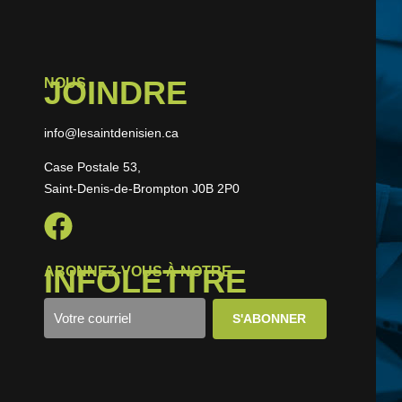
JOINDRE
NOUS
info@lesaintdenisien.ca
Case Postale 53,
Saint-Denis-de-Brompton J0B 2P0
INFOLETTRE
ABONNEZ-VOUS À NOTRE