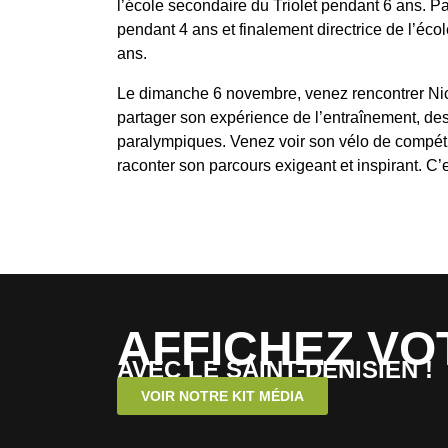
l’école secondaire du Triolet pendant 6 ans. Par 
pendant 4 ans et finalement directrice de l’éco
ans.
Le dimanche 6 novembre, venez rencontrer Nic
partager son expérience de l’entraînement, de
paralympiques. Venez voir son vélo de compéti
raconter son parcours exigeant et inspirant. C
AFFICHEZ VO
AVEC LE SAINT-DENISIEN !
VOIR NOTRE KIT MÉDIA