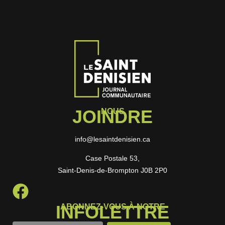
JOINDRE
NOUS
info@lesaintdenisien.ca
Case Postale 53,
Saint-Denis-de-Brompton J0B 2P0
INFOLETTRE
ABONNEZ-VOUS À NOTRE