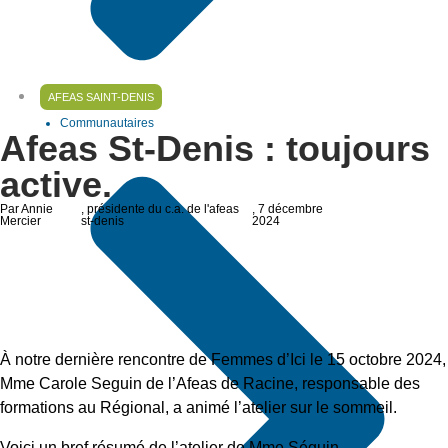
AFEAS SAINT-DENIS
Communautaires
Afeas St-Denis : toujours
active.
Par Annie
, présidente du c.a. de l'afeas
, 7 décembre
Mercier
st-denis
2024
À notre dernière rencontre de Femmes d’Ici le 15 octobre 2024,
Mme Carole Seguin de l’Afeas de Racine, responsable des
formations au Régional, a animé l’atelier sur le sommeil.
Voici un bref résumé de l’atelier de Mme Séguin.