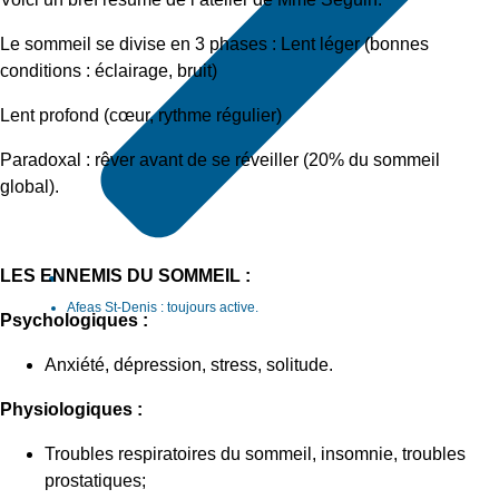
Le sommeil se divise en 3 phases :
Lent léger (bonnes
conditions : éclairage, bruit)
Lent profond (cœur, rythme régulier)
Paradoxal : rêver avant de se réveiller (20% du sommeil
global).
LES ENNEMIS DU SOMMEIL :
Afeas St-Denis : toujours active.
Psychologiques :
Anxiété, dépression, stress, solitude.
Physiologiques :
Troubles respiratoires du sommeil, insomnie, troubles
prostatiques;