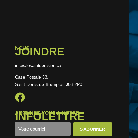
JOINDRE
NOUS
info@lesaintdenisien.ca
Case Postale 53,
Saint-Denis-de-Brompton J0B 2P0
INFOLETTRE
ABONNEZ-VOUS À NOTRE