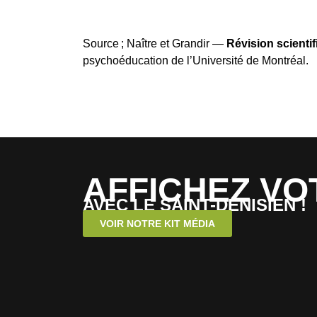
Source
; Naître et Grandir —
Révision scientif
psychoéducation de l’Université de Montréal.
AFFICHEZ VO
AVEC LE SAINT-DENISIEN !
VOIR NOTRE KIT MÉDIA