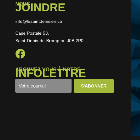
JOINDRE
NOUS
info@lesaintdenisien.ca
Case Postale 53,
Saint-Denis-de-Brompton J0B 2P0
INFOLETTRE
ABONNEZ-VOUS À NOTRE