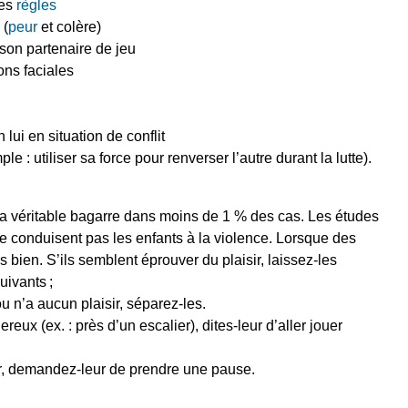
es
règles
(
peur
et colère)
 son partenaire de jeu
ons faciales
 lui en situation de conflit
 : utiliser sa force pour renverser l’autre durant la lutte).
la véritable bagarre dans moins de 1 % des cas. Les études
ne conduisent pas les enfants à la violence
.
Lorsque des
 bien. S’ils semblent éprouver du plaisir, laissez-les
suivants
;
u n’a aucun plaisir, séparez-les.
eux (ex. : près d’un escalier), dites-leur d’aller jouer
er, demandez-leur de prendre une pause.