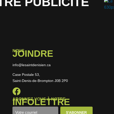
TRE PUBLICITÉ
JOINDRE
NOUS
info@lesaintdenisien.ca
Case Postale 53,
Saint-Denis-de-Brompton J0B 2P0
INFOLETTRE
ABONNEZ-VOUS À NOTRE