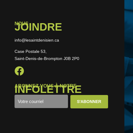
JOINDRE
NOUS
info@lesaintdenisien.ca
Case Postale 53,
Saint-Denis-de-Brompton J0B 2P0
INFOLETTRE
ABONNEZ-VOUS À NOTRE