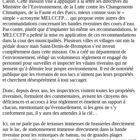
Caron. Cette mission vise à appliquer à la lettre les directives du
Ministère de l’Environnement, de la Lutte contre les Changements
Climatiques, de la Faune et des Parcs, mieux connue sous le «
simple » acronyme MELCCFP… qui propose entre autres des
recommandations concernant les bandes riveraines des cours d’eau.
Par contre, plutôt que d’implanter lui-même ses recommandations, le
MELCCFP a pelleté la mise en application de ces recommandations
dans la cour des municipalités. Plusieurs villes et villages ont mis la
pédale douce mais Saint-Denis-de-Brompton s’est investi
complètement dans cette mission. On a créé un département de
l’environnement, rédigé un volumineux règlement et engagé du
personnel pour surveiller et inspecter les vilains riverains qui ne
pensent qu’à détruire leur propre environnement. Il est de notoriété
publique que les riverains de nos lacs n’aiment pas leurs propriétés
et cherchent désespérément à tout saccager.
Donc, depuis deux ans, les inspectrices visitent toutes les propriétés
riveraines, formulent des commentaires, avisent les citoyens des
déficiences et accrocs à leur règlement et émettent un rapport à
chacun, mentionnant qu’éventuellement, si les gens ne s’y
conforment pas, il y aura des amendes à la clé…
Ici, on ne parle pas de terrasses immenses de brasseries directement
sur le lac, de stationnement immense directement dans la bande
riveraine pour les remorques de bateau, ou de grandes plages