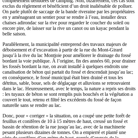
complètement dénudées de camping. Non, bizarrement, ces cas sont
exclus du règlement et bénéficient d’un droit inaliénable de polluer.
On parle plutôt de saccage de la bande riveraine par les propriétaires
en y aménageant un sentier pour se rendre à l’eau, installer deux
chaises adirondac sur la rive pour regarder le coucher du soleil ou
encore pire, de laisser sur la rive un canot ou un kayac pendant la
belle saison.
Parallèlement, la municipalité entreprend des travaux majeurs de
déboisement et d’excavation à partir de la rue du Mont-Girard
jusqu’à la rive du lac Montjoie pour améliorer le drainage du fossé
bordant la voie publique. À l’origine, fin des années 60, pour drainer
les fossés bordant la rue, on avait installé à quelques endroits une
canalisation de béton qui partait du fossé et descendait jusqu’au lac;
en conséquence, le fossé municipal était bien drainé et tous les
détritus, sable, boue, sels de déglaçage et alluvions se retrouvaient
dans le lac. Heureusement, avec le temps, la nature a repris ses droits
: les tuyaux de béton se sont remplis puis bouchés et la végétation a
couvert le tout, retenu et filtré les excédents du fossé de façon
naturelle sans se rendre au lac.
Donc, pour « corriger » la situation, on a coupé une petite forêt de
feuillus et conifères de 10 à 15 mètres de haut, creusé un fossé et
bassin de rétention de la rue jusqu’au lac, avec de la machinerie
pesant plusieurs dizaines de tonnes. On a empierré et planté une
série de conifères d’un mètre de haut, gorgés d’engrais de la