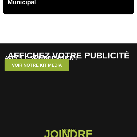
Municipal
AFFICHEZ VOTRE PUBLICITÉ
AVEC LE SAINT-DENISIEN !
VOIR NOTRE KIT MÉDIA
JOINDRE
NOUS