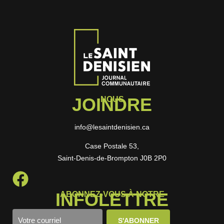
JOINDRE
NOUS
info@lesaintdenisien.ca
Case Postale 53,
Saint-Denis-de-Brompton J0B 2P0
INFOLETTRE
ABONNEZ-VOUS À NOTRE