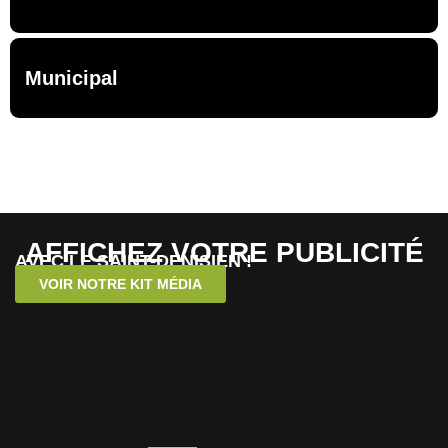
Municipal
AFFICHEZ VOTRE PUBLICITÉ
AVEC LE SAINT-DENISIEN !
VOIR NOTRE KIT MÉDIA