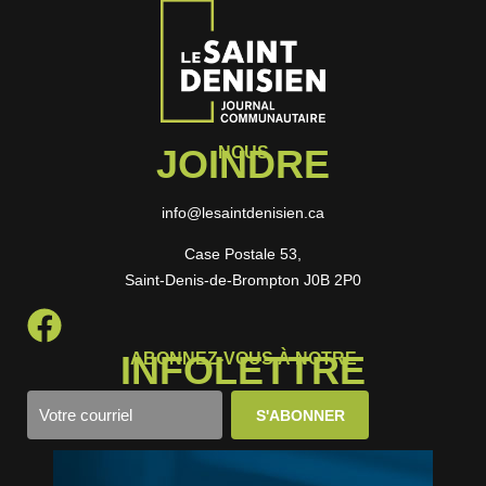
JOINDRE
NOUS
info@lesaintdenisien.ca
Case Postale 53,
Saint-Denis-de-Brompton J0B 2P0
INFOLETTRE
ABONNEZ-VOUS À NOTRE