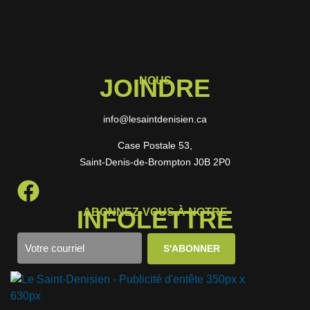
JOINDRE
NOUS
info@lesaintdenisien.ca
Case Postale 53,
Saint-Denis-de-Brompton J0B 2P0
INFOLETTRE
ABONNEZ-VOUS À NOTRE