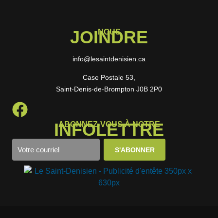
JOINDRE
NOUS
info@lesaintdenisien.ca
Case Postale 53,
Saint-Denis-de-Brompton J0B 2P0
INFOLETTRE
ABONNEZ-VOUS À NOTRE