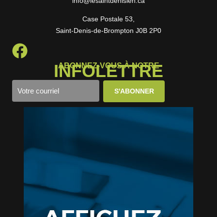
info@lesaintdenisien.ca
Case Postale 53,
Saint-Denis-de-Brompton J0B 2P0
INFOLETTRE
ABONNEZ-VOUS À NOTRE