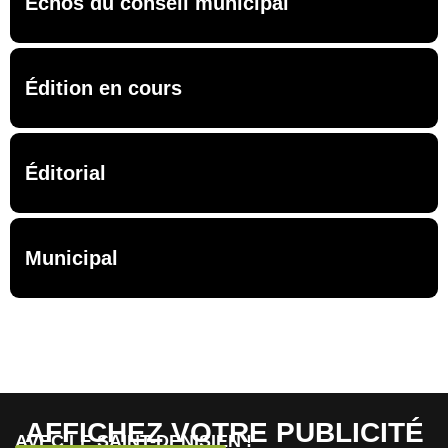
Échos du conseil municipal
Édition en cours
Éditorial
Municipal
AFFICHEZ VOTRE PUBLICITÉ
AVEC LE SAINT-DENISIEN !