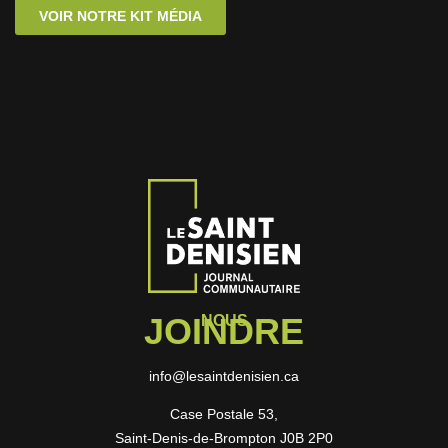
VOIR NOTRE KIT MÉDIA
JOINDRE
NOUS
info@lesaintdenisien.ca
Case Postale 53,
Saint-Denis-de-Brompton J0B 2P0