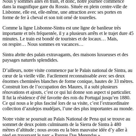
Nous y sommes allés en train, et donc, notre journée commence
dans la magnifique gare du Rossio. Située en plein centre-ville de
Lisbonne, elle est, elle-même, une attraction avec ses portes en
forme de fer à cheval et son toit orné de tourelles.
Comme la ligne Lisbonne-Sintra est une ligne de banlieue très
importante et très fréquentée, il y a plusieurs arrêts et le trajet dure 45
minutes. Le train est bondé de touristes et de locaux… Mais,
on respire… Nous sommes en vacances…
Sintra abrite des palais extravagants, des maisons luxueuses et des
paysages naturels splendides.
D’ailleurs, notre visite commence par le Palais national de Sintra, au
cœur de la vieille ville. Facilement reconnaissable avec ses deux
énormes cheminées blanches de forme conique, hautes de 33 mètres.
Construit lors de l’occupation des Maures, il a subi plusieurs
rénovations et ajouts, c’est ce qui lui donne son aspect si particulier.
Il fut la résidence d’été favorite des rois du Portugal jusqu’en 1880.
Ce qui nous a le plus fasciné lors de sa visite, c’est l’extraordinaire
collection d’azulejos mudéjars, l’une des plus importantes au monde.
Notre visite se poursuit au Palais National de Pena qui se trouve au
sommet de deux points culminants de la Sierra de Sintra à 480
mètres d’altitude ; nous avons eu la bien mauvaise idée d’y aller à
pied en traversant le parc « Parque Das Merendas ».