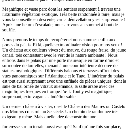
Magnifique et vaste parc dont les sentiers serpentent à travers une
luxuriante végétation exotique. Très belle randonnée à faire, mais je
vous la conseille en descente, car la dénivellation y est surprenante !
Après une heure d’escalade, nous arrivons au sommet à bout de
souffle.
Nous prenons le temps de récupérer et nous sommes enfin aux
portes du palais. Et là, quelle extraordinaire vision pour nos yeux !
Un château aux couleurs vives ; du mauve, du rouge fraise, du jaune
canari, très contrastant avec le vert de la nature ambiante ! Nous
entrons dans le palais par une porte mauresque en forme d’arc et
surmontée de tourelles, menant à une cour intérieure décorée de
statues mythologiques. Différents balcons et terrasses offrent des
vues panoramiques sur l’Atlantique et le Tage. L’intérieur du palais
est tout aussi surprenant avec une enfilade de pièces uniques, dont la
salle de bal ornée de vitraux allemands, la salle arabe avec ces
magnifiques fresques en trompe-l’œil. Tout y est magnifique,
surprenant, extravagant… Indéfinissable.
Un dernier château à visiter, c’est le Château des Maures ou Castelo
dos Mouros construit au 8e siècle. Un chemin de randonnée très
exigeant y mène. Mais quelle idée de construire une
forteresse sur un terrain aussi escarpé ! Sauf qu’une fois sur place,