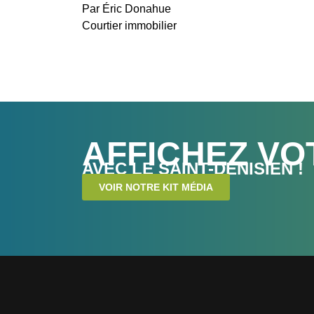
Par Éric Donahue
Courtier immobilier
AFFICHEZ VO
AVEC LE SAINT-DENISIEN !
VOIR NOTRE KIT MÉDIA