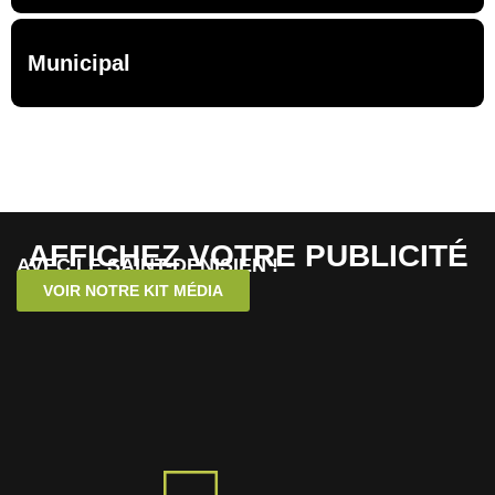
Municipal
AFFICHEZ VOTRE PUBLICITÉ
AVEC LE SAINT-DENISIEN !
VOIR NOTRE KIT MÉDIA