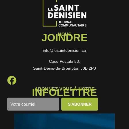
JOINDRE
NOUS
info@lesaintdenisien.ca
Case Postale 53,
Saint-Denis-de-Brompton J0B 2P0
INFOLETTRE
ABONNEZ-VOUS À NOTRE