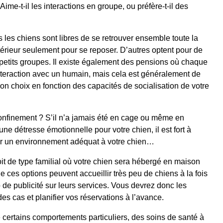
e-t-il les interactions en groupe, ou préfère-t-il des
 les chiens sont libres de se retrouver ensemble toute la
térieur seulement pour se reposer. D’autres optent pour de
n petits groupes. Il existe également des pensions où chaque
interaction avec un humain, mais cela est généralement de
bon choix en fonction des capacités de socialisation de votre
confinement ? S’il n’a jamais été en cage ou même en
ne détresse émotionnelle pour votre chien, il est fort à
nir un environnement adéquat à votre chien…
roit de type familial où votre chien sera hébergé en maison
ue ces options peuvent accueillir très peu de chiens à la fois
de publicité sur leurs services. Vous devrez donc les
des cas et planifier vos réservations à l’avance.
e certains comportements particuliers, des soins de santé à