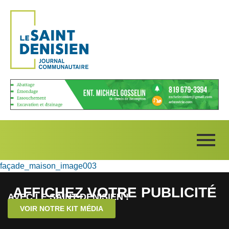
façade_maison_image003
AFFICHEZ VOTRE PUBLICITÉ
AVEC LE SAINT-DENISIEN !
VOIR NOTRE KIT MÉDIA