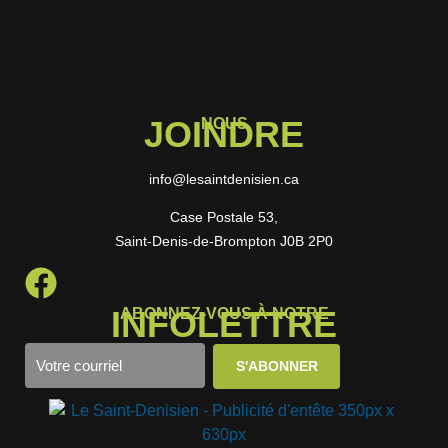
JOINDRE
NOUS
info@lesaintdenisien.ca
Case Postale 53,
Saint-Denis-de-Brompton J0B 2P0
INFOLETTRE
ABONNEZ-VOUS À NOTRE