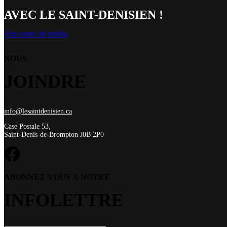
AVEC LE SAINT-DENISIEN !
Voir notre kit média
NOUS
JOINDRE
info@lesaintdenisien.ca
Case Postale 53,
Saint-Denis-de-Brompton J0B 2P0
ABONNEZ-VOUS À NOTRE
INFOLETTRE