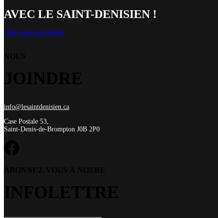
AVEC LE SAINT-DENISIEN !
Voir notre kit média
NOUS
JOINDRE
info@lesaintdenisien.ca
Case Postale 53,
Saint-Denis-de-Brompton J0B 2P0
ABONNEZ-VOUS À NOTRE
INFOLETTRE