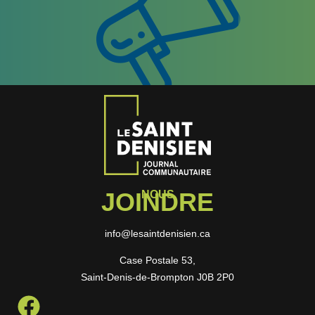
JOINDRE
NOUS
info@lesaintdenisien.ca
Case Postale 53,
Saint-Denis-de-Brompton J0B 2P0