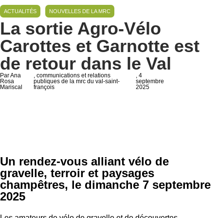
ACTUALITÉS
NOUVELLES DE LA MRC
La sortie Agro-Vélo
Carottes et Garnotte est
de retour dans le Val
Par Ana
, communications et relations
, 4
Rosa
publiques de la mrc du val-saint-
septembre
Mariscal
françois
2025
Un rendez-vous alliant vélo de
gravelle, terroir et paysages
champêtres, le dimanche 7 septembre
2025
Les amateurs de vélo de gravelle et de découvertes