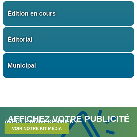
Édition en cours
Éditorial
Municipal
AFFICHEZ VOTRE PUBLICITÉ
AVEC LE SAINT-DENISIEN !
VOIR NOTRE KIT MÉDIA