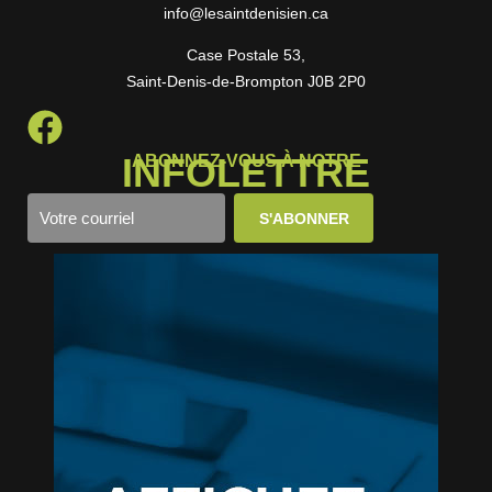
info@lesaintdenisien.ca
Case Postale 53,
Saint-Denis-de-Brompton J0B 2P0
INFOLETTRE
ABONNEZ-VOUS À NOTRE